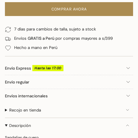
cart\">
Sandalias
de
{{
Cali
botones
COMPRAR AHORA
Dorado
-
quantity
Sandalias
}}
Cali
Dorado">
</span>
7 días para cambios de talla, sujeto a stock
en
Envíos
GRATIS a Perú
por compras mayores a s/399
el
carrito",
Hecho a mano en Perú
"decrease"=>"Disminuir
cantidad
para
Envío Express
Hasta las 17:00
{{
product
Envío regular
}}",
"multiples_of"=>"Incrementos
Envíos internacionales
de
{{
Recojo en tienda
quantity
}}",
"minimum_of"=>"Mínimo
Descripción
de
{{
Sandalias de cuero.