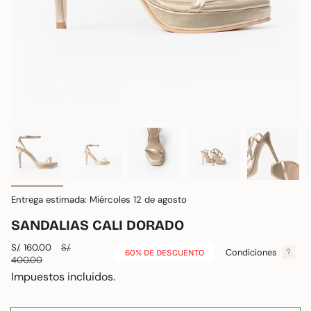
Entrega estimada: Miércoles 12 de agosto
SANDALIAS CALI DORADO
Precio
S/. 160.00
Precio
S/.
Condiciones
60%
DE DESCUENTO
de
400.00
regular
venta
Impuestos incluidos.