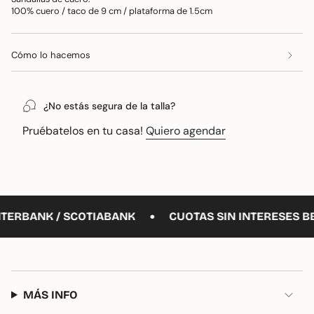
100% cuero / taco de 9 cm / plataforma de 1.5cm
quantity
}}",
"maximum_of"=>"Máximo
Cómo lo hacemos
de
{{
quantity
}}"}
¿No estás segura de la talla?
Pruébatelos en tu casa!
Quiero agendar
•
TERBANK / SCOTIABANK
CUOTAS SIN INTERESES BBV
MÁS INFO