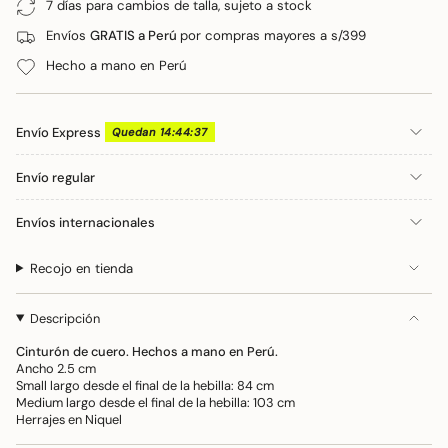
cuero
7 días para cambios de talla, sujeto a stock
Bianca">
</span>
Envíos
GRATIS a Perú
por compras mayores a s/399
en
el
Hecho a mano en Perú
carrito",
"decrease"=>"Disminuir
cantidad
Envío Express
Quedan 14:44:37
para
{{
Envío regular
product
}}",
Envíos internacionales
"multiples_of"=>"Incrementos
de
Recojo en tienda
{{
quantity
}}",
Descripción
"minimum_of"=>"Mínimo
Cinturón de cuero. Hechos a mano en Perú.
de
Ancho 2.5 cm
{{
Small largo desde el final de la hebilla: 84 cm
quantity
Medium largo desde el final de la hebilla: 103 cm
}}",
Herrajes en Niquel
"maximum_of"=>"Máximo